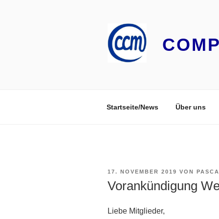
Zum
Inhalt
springen
COMP
Startseite/News
Über uns
VERÖFFENTLICHT
17. NOVEMBER 2019
VON
PASC
AM
Vorankündigung Wei
Liebe Mitglieder,