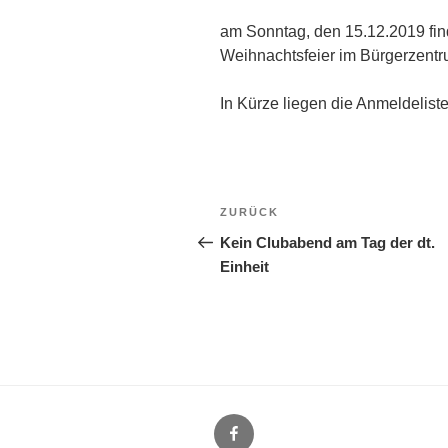
am Sonntag, den 15.12.2019 find
Weihnachtsfeier im Bürgerzentr
In Kürze liegen die Anmeldelis
Beitragsnavigation
Vorheriger
ZURÜCK
Beitrag
Kein Clubabend am Tag der dt.
Einheit
CCM