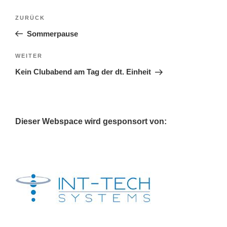
Beitragsnavigation
Vorheriger
ZURÜCK
Beitrag
Sommerpause
Nächster
WEITER
Beitrag
Kein Clubabend am Tag der dt. Einheit
Dieser Webspace wird gesponsort von: